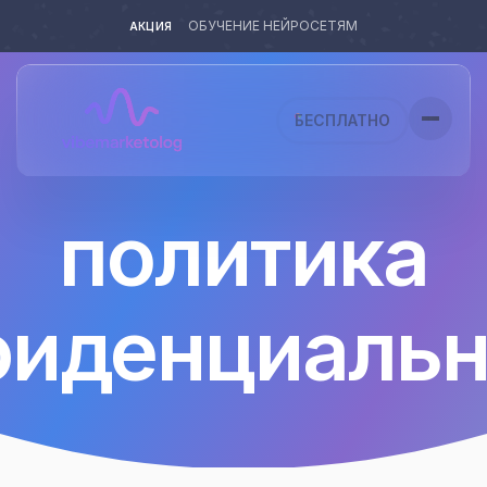
ОБУЧЕНИЕ НЕЙРОСЕТЯМ
АКЦИЯ
БЕСПЛАТНО
политика
Испытать бесплатный ИИ без регистрации
Все мои возможности с AI VibeM
фиденциальн
Языки
🇺🇸 English
🇷🇺 Русский