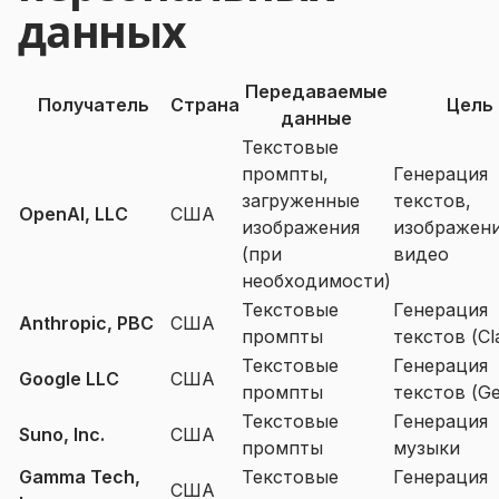
данных
Передаваемые
Получатель
Страна
Цель
данные
Текстовые
промпты,
Генерация
загруженные
текстов,
OpenAI, LLC
США
изображения
изображени
(при
видео
необходимости)
Текстовые
Генерация
Anthropic, PBC
США
промпты
текстов (Cl
Текстовые
Генерация
Google LLC
США
промпты
текстов (Ge
Текстовые
Генерация
Suno, Inc.
США
промпты
музыки
Gamma Tech,
Текстовые
Генерация
США