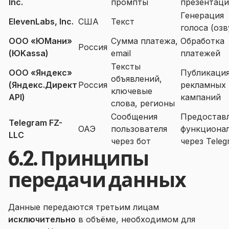
Inc.
промпты
презентац
Генерация
ElevenLabs, Inc.
США
Текст
голоса (озв
ООО «ЮМани»
Сумма платежа,
Обработка
Россия
(ЮKassa)
email
платежей
Тексты
ООО «Яндекс»
Публикаци
объявлений,
(Яндекс.Директ
Россия
рекламных
ключевые
API)
кампаний
слова, регионы
Сообщения
Предостав
Telegram FZ-
ОАЭ
пользователя
функциона
LLC
через бот
через Tele
6.2. Принципы
передачи данных
Данные передаются третьим лицам
исключительно
в объёме, необходимом для